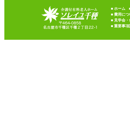
■
ホーム
■
■
費用につ
■
見学会・
■
重要事項説