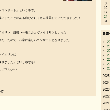
3
10
ンコンサート」という事で、
17
24
耳にしたことのある曲などたくさん披露していただきました！
31
イオリン、鍵盤ハーモニカとヴァイオリンといった
書庫
奏だったので、非常に楽しいコンサートとなりました。
2
2
2
ァイオリンに
2
2
されました」という感想も♪
2
2
して下さい^＾
2025
2024
2023
47
2022
2021