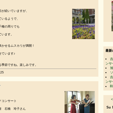
日が続いていますが、
ているようで、
千種の周りでも
ています。
咲かせるムスカリが満開！
最新
せています♪
ンサ
る季節ですね。楽しみです。
25
ンサ
ト
和
<
ノコンサート
Su
者 石橋 玲子さん