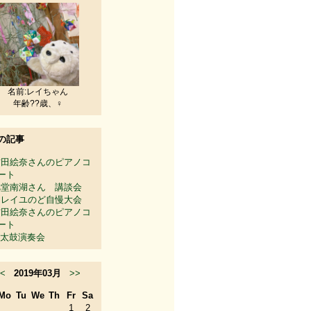
名前:レイちゃん
年齢??歳、♀
の記事
吉田絵奈さんのピアノコ
ート
旭堂南湖さん 講談会
ソレイユのど自慢大会
吉田絵奈さんのピアノコ
ート
太鼓演奏会
<
2019年03月
>>
Mo
Tu
We
Th
Fr
Sa
1
2