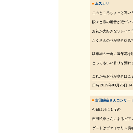
■
ムスカリ
このところちょっと寒い
段々と春の足音が近づい
お花が大好きなソレイユ
たくさんの花が咲き始め
駐車場の一角に毎年花を
とってもいい香りを漂わ
これからお花が咲きほこ
日時 2019年03月25日 14:
■
吉田絵奈さんコンサー
今日は月に１度の
吉田絵奈さんによるピア
ゲストはヴァイオリン奏