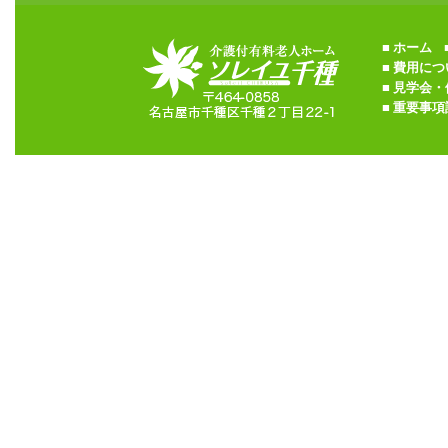
■
ホーム
■
■
費用につ
■
見学会・
■
重要事項説