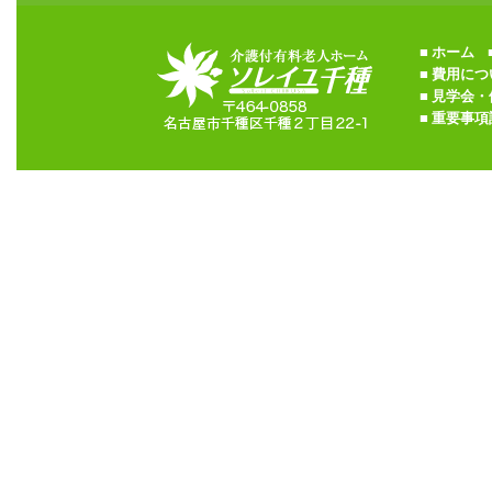
■
ホーム
■
■
費用につ
■
見学会・
■
重要事項説