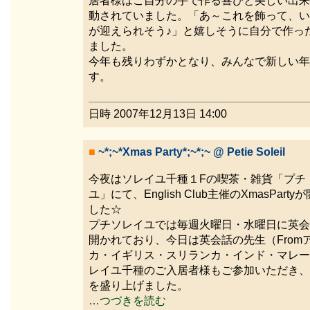
居者様はご自分の手で作る喜びと美しい出来
動されていました。「あ～これを飾って、い
が迎えられそう♪」と嬉しそうに自分で作っ
ました。
今年も残りわずかとなり、みんなで新しい年
す。
日時 2007年12月13日 14:00
■
~*;~*Xmas Party*;~*;~ @ Petie Soleil
今夜はソレイユ千種１Fの喫茶・雑貨「プチ
ユ」にて、English Club主催のXmasPart
した☆
プチソレイユでは毎週火曜日・水曜日に英会
開かれており、今日は英会話の先生（From
カ・イギリス・スリランカ・インド・マレー
レイユ千種のご入居者様もご参加いただき、総勢2
を盛り上げました。
…つづきを読む