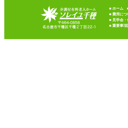
■
ホーム
■
■
費用につ
■
見学会・
■
重要事項説