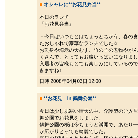
■
オシャレに**お花見弁当**
本日のランチ
『お花見弁当』
・今日はいつもとはちょっとちがう、春の食
たおしゃれで豪華なランチでした☆
お刺身や海老の天むす、竹の子の煮物やがん
くさんで、とってもお腹いっぱいになりまし
入居者の皆様もとても楽しみにしているので
きますね♪
日時 2008年04月03日 12:00
■
**お花見 in 鶴舞公園**
今日は少し肌寒い晴天の中、介護型のご入居
舞公園でお花見をしました。
鶴舞公園の桜は今ちょうど満開で、あたり一
が広がりとっても綺麗でした。