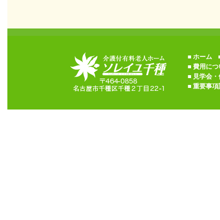
■
ホーム
■
■
費用につ
■
見学会・
■
重要事項説