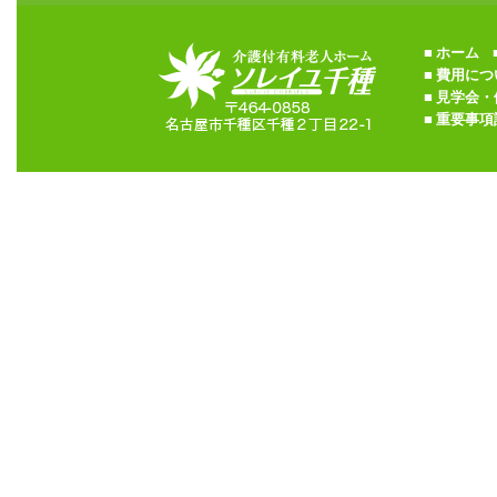
■
ホーム
■
■
費用につ
■
見学会・
■
重要事項説