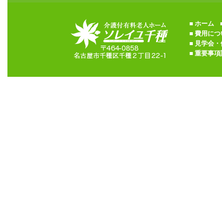
■
ホーム
■
■
費用につ
■
見学会・
■
重要事項説