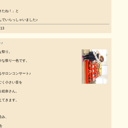
きたね！」と
んでいらっしゃいました♪
13
♪
な祭り。
ひな祭り一色です。
るサロンコンサート♪
ごく小さい音を
う絵奈さん。
えてきます。
染み、
を