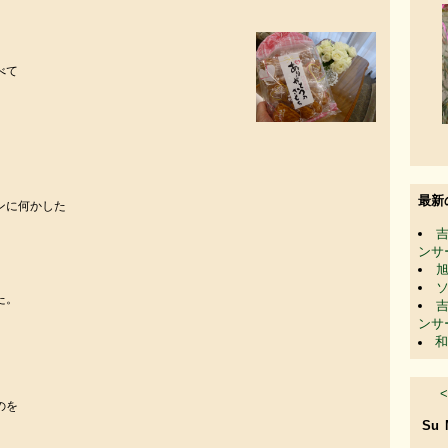
べて
最新
ンに何かした
ンサ
た。
ンサ
和
<
のを
Su