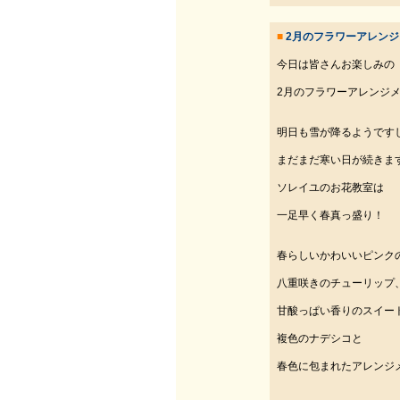
■
2月のフラワーアレン
今日は皆さんお楽しみの
2月のフラワーアレンジメ
明日も雪が降るようです
まだまだ寒い日が続きま
ソレイユのお花教室は
一足早く春真っ盛り！
春らしいかわいいピンク
八重咲きのチューリップ
甘酸っぱい香りのスイー
複色のナデシコと
春色に包まれたアレンジ