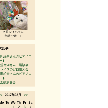
名前:レイちゃん
年齢??歳、♀
の記事
吉田絵奈さんのピアノコ
ート
旭堂南湖さん 講談会
ソレイユのど自慢大会
吉田絵奈さんのピアノコ
ート
太鼓演奏会
<
2017年02月
>>
Mo
Tu
We
Th
Fr
Sa
1
2
3
4