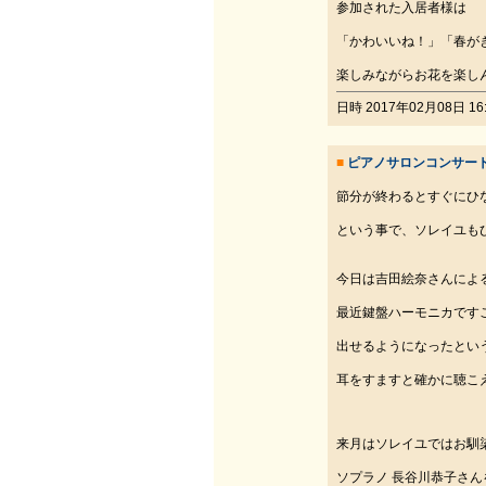
参加された入居者様は
「かわいいね！」「春が
楽しみながらお花を楽し
日時 2017年02月08日 16:
■
ピアノサロンコンサート
節分が終わるとすぐにひ
という事で、ソレイユも
今日は吉田絵奈さんによ
最近鍵盤ハーモニカです
出せるようになったとい
耳をすますと確かに聴こ
来月はソレイユではお馴
ソプラノ 長谷川恭子さん