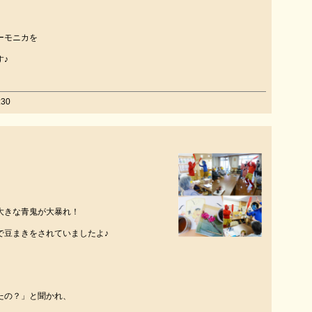
ーモニカを
す♪
30
」
、
大きな青鬼が大暴れ！
で豆まきをされていましたよ♪
たの？」と聞かれ、