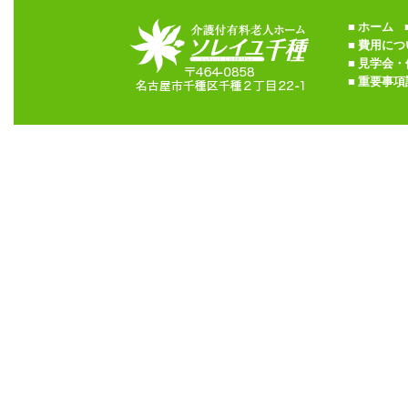
■
ホーム
■
■
費用につ
■
見学会・
■
重要事項説