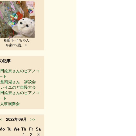
名前:レイちゃん
年齢??歳、♀
の記事
吉田絵奈さんのピアノコ
ート
旭堂南湖さん 講談会
ソレイユのど自慢大会
吉田絵奈さんのピアノコ
ート
太鼓演奏会
<
2022年09月
>>
Mo
Tu
We
Th
Fr
Sa
1
2
3