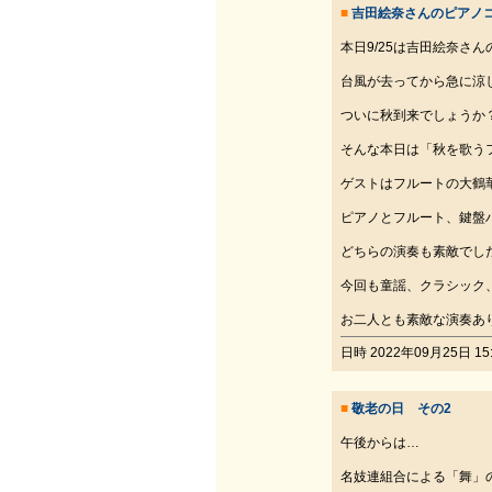
■
吉田絵奈さんのピアノ
本日9/25は吉田絵奈さ
台風が去ってから急に涼
ついに秋到来でしょうか
そんな本日は「秋を歌う
ゲストはフルートの大鶴
ピアノとフルート、鍵盤
どちらの演奏も素敵でし
今回も童謡、クラシック
お二人とも素敵な演奏あ
日時 2022年09月25日 15:
■
敬老の日 その2
午後からは…
名妓連組合による「舞」