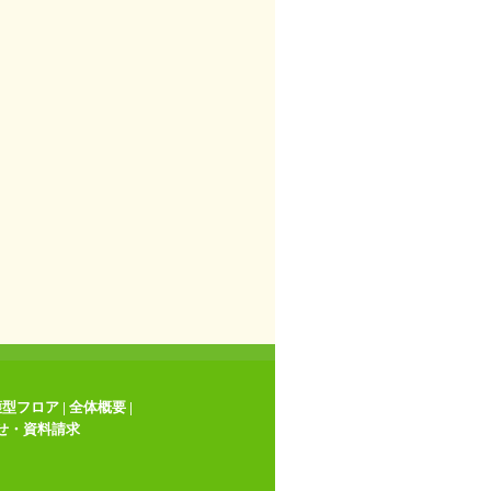
護型フロア
|
全体概要
|
せ・資料請求