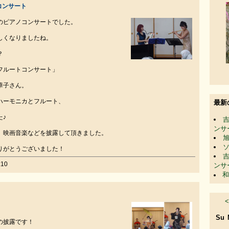
コンサート
んのピアノコンサートでした。
しくなりましたね。
？
フルートコンサート」
華子さん。
ハーモニカとフルート、
最新
た♪
ンサ
、映画音楽などを披露して頂きました。
りがとうございました！
10
ンサ
和
<
Su
の披露です！