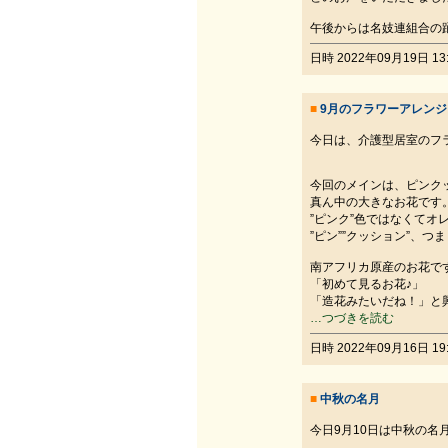
午後からは名妓連組合の
日時 2022年09月19日 13:
■
9月のフラワーアレン
今日は、介護型居室のフ
今回のメインは、ピンク
真ん中の大きなお花です
”ピンク”色ではなくてオ
”ピン””クッション”、つ
南アフリカ原産のお花で
「初めて見るお花♪」
「造花みたいだね！」と
…つづきを読む
日時 2022年09月16日 19:
■
中秋の名月
今日9月10日は中秋の名