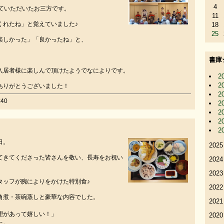
4
来ていただいたお三方です。
11
くれたね」と覚えていました♪
18
25
楽しかった」「良かったね」と、
書庫
入居者様に楽しんで頂けたようでなによりです。
2
2
ありがとうございました！
2
40
2
2
2
2
日。
2025
てきてくださった皆さんを敬い、長寿をお祝い
2024
2023
タッフが腕によりをかけた特別食♪
2022
角煮・茶碗蒸しと豪華な内容でした。
2021
理があって嬉しい！」
2020
た。