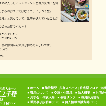
スキの入ったアレンジメントとお月見団子を飾
んまるのお団子ではなくて、『しづく型』
名月」と読んでいて、里芋を供えていたことが
に切った形ですね～！
うどんでした。
ごがきれいです。
、雲の隙間から満月が拝めるらしいです。
ように♪
24
■
ホーム
■ 施設概要 |
共有スペース
|
住宅型フロア
|
介
■
費用について
■
交通・住環境
■
法人概要
■
お問合
■
見学会・体験入居
■
各種リンク
■
職員採用情報
■
重要事項説明書(PDF)
■
個人情報保護方針(PDF)