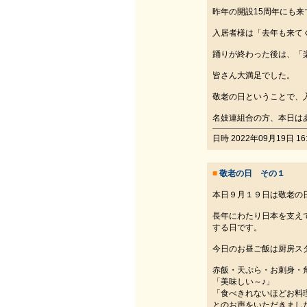
昨年の開設15周年にも
入居者様は「去年も来て
踊りが終わった後は、「
皆さん大満足でした。
敬老の日ということで、
名妓連組合の方、本日は
日時 2022年09月19日 16:
■
敬老の日 その１
本日９月１９日は敬老の
長年にわたり日本を支え
する日です。
今日のお昼ご飯は厨房ス
赤飯・天ぷら・お刺身・
「美味しい～♪」
「食べきれないほどお料
とのお声をいただきまし