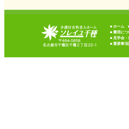
■
ホーム
■
■
費用につ
■
見学会・
■
重要事項説