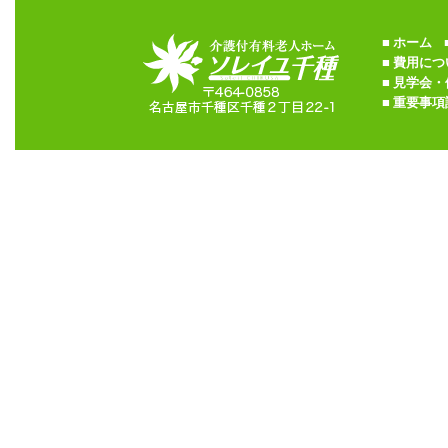
■
ホーム
■
■
費用につ
■
見学会・
■
重要事項説