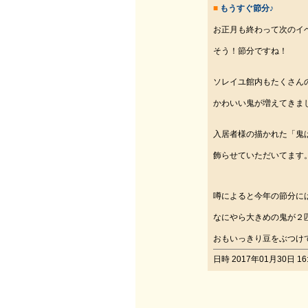
■
もうすぐ節分♪
お正月も終わって次のイ
そう！節分ですね！
ソレイユ館内もたくさん
かわいい鬼が増えてきま
入居者様の描かれた「鬼
飾らせていただいてます
噂によると今年の節分に
なにやら大きめの鬼が２
おもいっきり豆をぶつけ
日時 2017年01月30日 16: