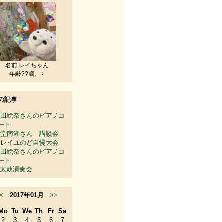
名前:レイちゃん
年齢??歳、♀
の記事
吉田絵奈さんのピアノコ
ート
旭堂南湖さん 講談会
ソレイユのど自慢大会
吉田絵奈さんのピアノコ
ート
太鼓演奏会
<
2017年01月
>>
Mo
Tu
We
Th
Fr
Sa
2
3
4
5
6
7