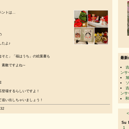
ベントは…
の
したよ♪
はそと」「福はうち」の絵葉書も
最新
。素敵ですよね～
ンサ
は
匹登場するらしいですよ！
ンサ
和
て追い出しちゃいましょう！
32
<
Su
1