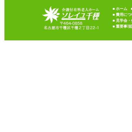
■
ホーム
■
■
費用につ
■
見学会・
■
重要事項説