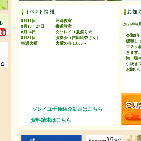
8月11日
囲碁教室
2026年4
8月13・27日
書道教室
8月24日
☆ソレイユ夏祭り☆
令和8年
8月31日
演奏会（吉田絵奈さん）
緩和して
毎週火曜
火曜の会 13:00～
マスク着
きます
尚、咳や
引続きマ
お願いい
ソレイユ千種紹介動画はこちら
資料請求はこちら