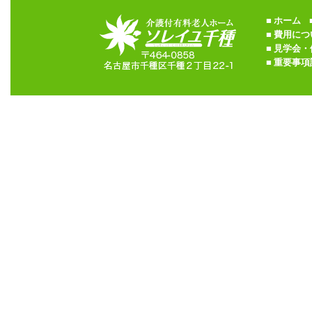
■
ホーム
■
■
費用につ
■
見学会・
■
重要事項説