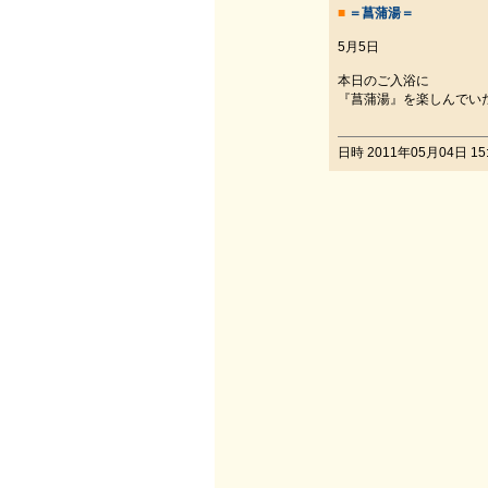
■
＝菖蒲湯＝
5月5日
本日のご入浴に
『菖蒲湯』を楽しんでい
日時 2011年05月04日 15: