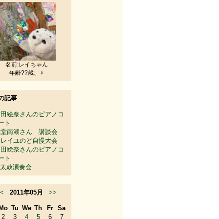
名前:レイちゃん
年齢??歳、♀
の記事
吉田絵奈さんのピアノコ
ート
旭堂南湖さん 講談会
ソレイユのど自慢大会
吉田絵奈さんのピアノコ
ート
太鼓演奏会
<
2011年05月
>>
Mo
Tu
We
Th
Fr
Sa
2
3
4
5
6
7