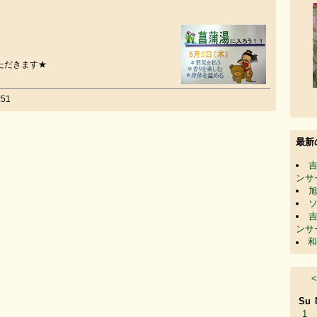
ただきます★
51
最新
ンサ
ンサ
和
<
Su
1