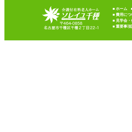
■
ホーム
■
■
費用につ
■
見学会・
■
重要事項説