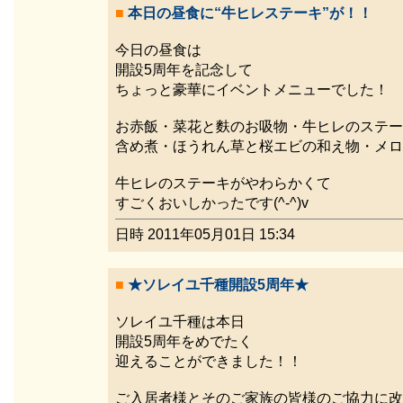
■
本日の昼食に“牛ヒレステーキ”が！！
今日の昼食は
開設5周年を記念して
ちょっと豪華にイベントメニューでした！
お赤飯・菜花と麩のお吸物・牛ヒレのステー
含め煮・ほうれん草と桜エビの和え物・メロ
牛ヒレのステーキがやわらかくて
すごくおいしかったです(^-^)v
日時 2011年05月01日 15:34
■
★ソレイユ千種開設5周年★
ソレイユ千種は本日
開設5周年をめでたく
迎えることができました！！
ご入居者様とそのご家族の皆様のご協力に改